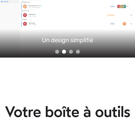
simplifié
Une efficaci
Votre boîte à outils